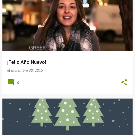
E
n
t
r
a
d
a
¡Feliz Año Nuevo!
s
el
diciembre 30, 2016
0