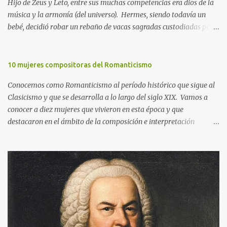
Hijo de Zeus y Leto, entre sus muchas competencias era dios de la
música y la armonía (del universo). Hermes, siendo todavía un
bebé, decidió robar un rebaño de vacas sagradas custodiadas por
Apolo. Éste, lleno de ira, intentó averiguar el paradero de las
mismas e incluso ofreció una recompensa para quien apresara al
ladrón. Finalmente, para calmar la cólera de Apolo, Hermes le
10 mujeres compositoras del Romanticismo
regaló la lira que había inventado con una concha de tortuga así
Conocemos como Romanticismo al período histórico que sigue al
como el plectro para tañer las cuerdas hechas de tripa de vaca.
Clasicismo y que se desarrolla a lo largo del siglo XIX. Vamos a
Aunque en el mito Apolo recibe como recompensa una lira, el
conocer a diez mujeres que vivieron en esta época y que
principal atributo con el que se le representa también es la cítara
destacaron en el ámbito de la composición e interpretación
(versión posterior de la lira), además del arco y las flechas. La
musicales. También podremos escuchar algunas de sus obras más
siguiente obra de Pietro Benvenuti (1769-1844) muestra la escena
importantes. Si pinchas en los tres puntos que aparecen en la
en la que Apolo mata a la serpiente Pitón. Pietro Benvenuti, A polo
parte inferior derecha de la imagen y luego en el símbolo de las
Pitio , 1813. Colección privada. Imagen de dominio público. ...
flechas, podrás visualizar la presentación a pantalla completa.