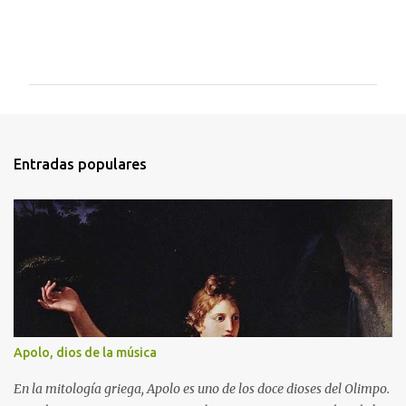
C
o
m
e
n
t
Entradas populares
a
r
i
o
s
Apolo, dios de la música
En la mitología griega, Apolo es uno de los doce dioses del Olimpo.