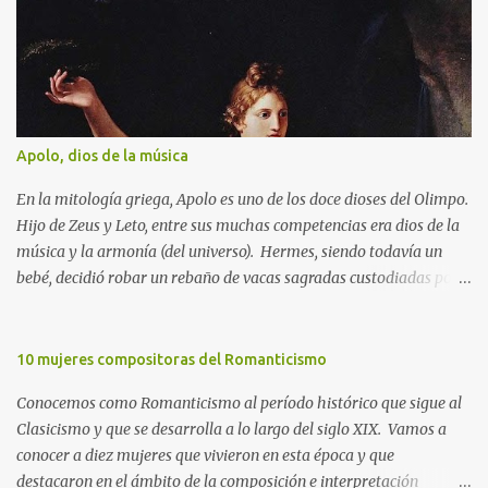
i
o
s
Apolo, dios de la música
En la mitología griega, Apolo es uno de los doce dioses del Olimpo.
Hijo de Zeus y Leto, entre sus muchas competencias era dios de la
música y la armonía (del universo). Hermes, siendo todavía un
bebé, decidió robar un rebaño de vacas sagradas custodiadas por
Apolo. Éste, lleno de ira, intentó averiguar el paradero de las
mismas e incluso ofreció una recompensa para quien apresara al
ladrón. Finalmente, para calmar la cólera de Apolo, Hermes le
10 mujeres compositoras del Romanticismo
regaló la lira que había inventado con una concha de tortuga así
Conocemos como Romanticismo al período histórico que sigue al
como el plectro para tañer las cuerdas hechas de tripa de vaca.
Clasicismo y que se desarrolla a lo largo del siglo XIX. Vamos a
Aunque en el mito Apolo recibe como recompensa una lira, el
conocer a diez mujeres que vivieron en esta época y que
principal atributo con el que se le representa también es la cítara
destacaron en el ámbito de la composición e interpretación
(versión posterior de la lira), además del arco y las flechas. La