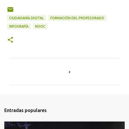
CIUDADANÍA DIGITAL
FORMACIÓN DEL PROFESORADO
INFOGRAFÍA
NOOC
C
o
m
e
n
t
Entradas populares
a
r