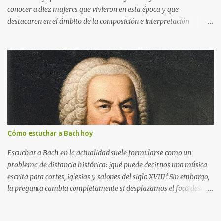
Aunque en el mito Apolo recibe como recompensa una lira, el
conocer a diez mujeres que vivieron en esta época y que
principal atributo con el que se le representa también es la cítara
destacaron en el ámbito de la composición e interpretación
(versión posterior de la lira), además del arco y las flechas. La
musicales. También podremos escuchar algunas de sus obras más
siguiente obra de Pietro Benvenuti (1769-1844) muestra la escena
importantes. Si pinchas en los tres puntos que aparecen en la
en la que Apolo mata a la serpiente Pitón. Pietro Benvenuti, A polo
parte inferior derecha de la imagen y luego en el símbolo de las
Pitio , 1813. Colección privada. Imagen de dominio público. ...
flechas, podrás visualizar la presentación a pantalla completa.
Cómo escuchar a Bach hoy
Escuchar a Bach en la actualidad suele formularse como un
problema de distancia histórica: ¿qué puede decirnos una música
escrita para cortes, iglesias y salones del siglo XVIII? Sin embargo,
la pregunta cambia completamente si desplazamos el foco desde
el mensaje hacia la forma de atención que su música exige. Bach
no sólo se escucha, también se ejercita . En términos culturales, su