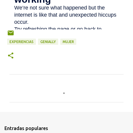
EXPERIENCIAS
GENIALLY
MUJER
C
o
m
e
n
t
Entradas populares