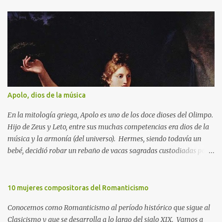
a
r
i
o
s
Apolo, dios de la música
En la mitología griega, Apolo es uno de los doce dioses del Olimpo.
Hijo de Zeus y Leto, entre sus muchas competencias era dios de la
música y la armonía (del universo). Hermes, siendo todavía un
bebé, decidió robar un rebaño de vacas sagradas custodiadas por
Apolo. Éste, lleno de ira, intentó averiguar el paradero de las
mismas e incluso ofreció una recompensa para quien apresara al
ladrón. Finalmente, para calmar la cólera de Apolo, Hermes le
10 mujeres compositoras del Romanticismo
regaló la lira que había inventado con una concha de tortuga así
Conocemos como Romanticismo al período histórico que sigue al
como el plectro para tañer las cuerdas hechas de tripa de vaca.
Clasicismo y que se desarrolla a lo largo del siglo XIX. Vamos a