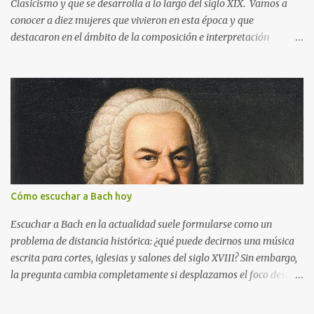
Clasicismo y que se desarrolla a lo largo del siglo XIX. Vamos a
Aunque en el mito Apolo recibe como recompensa una lira, el
conocer a diez mujeres que vivieron en esta época y que
principal atributo con el que se le representa también es la cítara
destacaron en el ámbito de la composición e interpretación
(versión posterior de la lira), además del arco y las flechas. La
musicales. También podremos escuchar algunas de sus obras más
siguiente obra de Pietro Benvenuti (1769-1844) muestra la escena
importantes. Si pinchas en los tres puntos que aparecen en la
en la que Apolo mata a la serpiente Pitón. Pietro Benvenuti, A polo
parte inferior derecha de la imagen y luego en el símbolo de las
Pitio , 1813. Colección privada. Imagen de dominio público. ...
flechas, podrás visualizar la presentación a pantalla completa.
Cómo escuchar a Bach hoy
Escuchar a Bach en la actualidad suele formularse como un
problema de distancia histórica: ¿qué puede decirnos una música
escrita para cortes, iglesias y salones del siglo XVIII? Sin embargo,
la pregunta cambia completamente si desplazamos el foco desde
el mensaje hacia la forma de atención que su música exige. Bach
no sólo se escucha, también se ejercita . En términos culturales, su