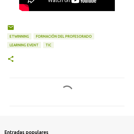
ETWINNING
FORMACIÓN DEL PROFESORADO
LEARNING EVENT
TIC
C
o
m
e
n
t
Entradas populares