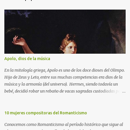
a
r
i
o
s
Apolo, dios de la música
En la mitología griega, Apolo es uno de los doce dioses del Olimpo.
Hijo de Zeus y Leto, entre sus muchas competencias era dios de la
música y la armonía (del universo). Hermes, siendo todavía un
bebé, decidió robar un rebaño de vacas sagradas custodiadas por
Apolo. Éste, lleno de ira, intentó averiguar el paradero de las
mismas e incluso ofreció una recompensa para quien apresara al
ladrón. Finalmente, para calmar la cólera de Apolo, Hermes le
10 mujeres compositoras del Romanticismo
regaló la lira que había inventado con una concha de tortuga así
Conocemos como Romanticismo al período histórico que sigue al
como el plectro para tañer las cuerdas hechas de tripa de vaca.