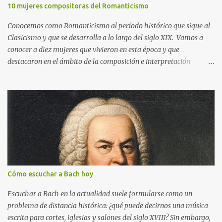
ladrón. Finalmente, para calmar la cólera de Apolo, Hermes le
10 mujeres compositoras del Romanticismo
regaló la lira que había inventado con una concha de tortuga así
Conocemos como Romanticismo al período histórico que sigue al
como el plectro para tañer las cuerdas hechas de tripa de vaca.
Clasicismo y que se desarrolla a lo largo del siglo XIX. Vamos a
Aunque en el mito Apolo recibe como recompensa una lira, el
conocer a diez mujeres que vivieron en esta época y que
principal atributo con el que se le representa también es la cítara
destacaron en el ámbito de la composición e interpretación
(versión posterior de la lira), además del arco y las flechas. La
musicales. También podremos escuchar algunas de sus obras más
siguiente obra de Pietro Benvenuti (1769-1844) muestra la escena
importantes. Si pinchas en los tres puntos que aparecen en la
en la que Apolo mata a la serpiente Pitón. Pietro Benvenuti, A polo
parte inferior derecha de la imagen y luego en el símbolo de las
Pitio , 1813. Colección privada. Imagen de dominio público. ...
flechas, podrás visualizar la presentación a pantalla completa.
Cómo escuchar a Bach hoy
Escuchar a Bach en la actualidad suele formularse como un
problema de distancia histórica: ¿qué puede decirnos una música
escrita para cortes, iglesias y salones del siglo XVIII? Sin embargo,