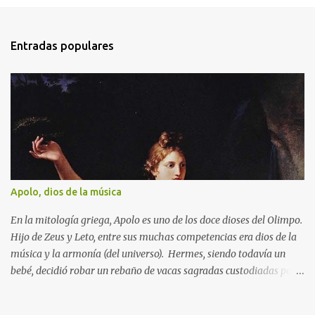
n
t
Entradas populares
a
r
i
o
s
Apolo, dios de la música
En la mitología griega, Apolo es uno de los doce dioses del Olimpo.
Hijo de Zeus y Leto, entre sus muchas competencias era dios de la
música y la armonía (del universo). Hermes, siendo todavía un
bebé, decidió robar un rebaño de vacas sagradas custodiadas por
Apolo. Éste, lleno de ira, intentó averiguar el paradero de las
mismas e incluso ofreció una recompensa para quien apresara al